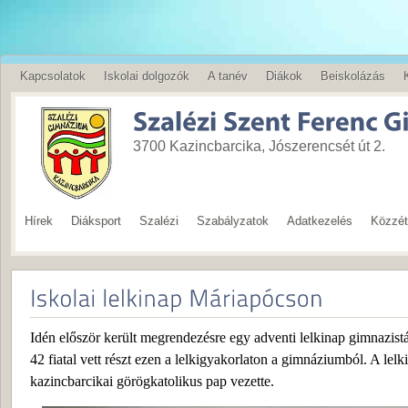
Kapcsolatok
Iskolai dolgozók
A tanév
Diákok
Beiskolázás
English
3700 Kazincbarcika, Jószerencsét út 2.
Hírek
Diáksport
Szalézi
Szabályzatok
Adatkezelés
Közzété
Idén először került megrendezésre egy adventi lelkinap gimnazis
42 fiatal vett részt ezen a lelkigyakorlaton a gimnáziumból. A lel
kazincbarcikai görögkatolikus pap vezette.