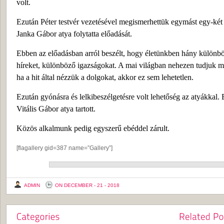
volt.
Ezután Péter testvér vezetésével megismerhettük egymást egy-két 
Janka Gábor atya folytatta előadását.
Ebben az előadásban arról beszélt, hogy életünkben hány különbö
híreket, különböző igazságokat. A mai világban nehezen tudjuk me
ha a hit által nézzük a dolgokat, akkor ez sem lehetetlen.
Ezután gyónásra és lelkibeszélgetésre volt lehetőség az atyákkal. 
Vitális Gábor atya tartott.
Közös alkalmunk pedig egyszerű ebéddel zárult.
[flagallery gid=387 name=”Gallery”]
ADMIN
ON DECEMBER - 21 - 2018