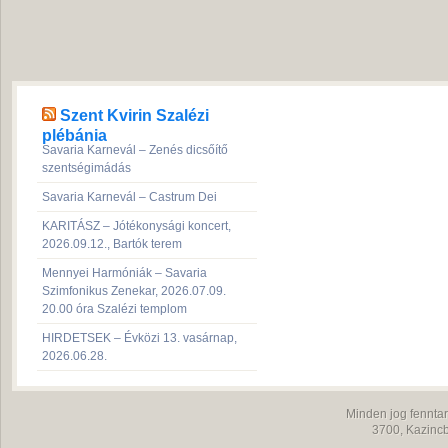
Szent Kvirin Szalézi
plébánia
Savaria Karnevál – Zenés dicsőítő
szentségimádás
Savaria Karnevál – Castrum Dei
KARITÁSZ – Jótékonysági koncert,
2026.09.12., Bartók terem
Mennyei Harmóniák – Savaria
Szimfonikus Zenekar, 2026.07.09.
20.00 óra Szalézi templom
HIRDETSEK – Évközi 13. vasárnap,
2026.06.28.
Minden jog fenntar
3700,
Kazincb