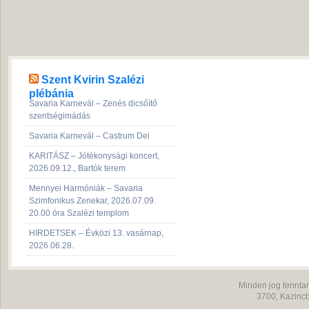
Szent Kvirin Szalézi
plébánia
Savaria Karnevál – Zenés dicsőítő
szentségimádás
Savaria Karnevál – Castrum Dei
KARITÁSZ – Jótékonysági koncert,
2026.09.12., Bartók terem
Mennyei Harmóniák – Savaria
Szimfonikus Zenekar, 2026.07.09.
20.00 óra Szalézi templom
HIRDETSEK – Évközi 13. vasárnap,
2026.06.28.
Minden jog fenntar
3700,
Kazincb