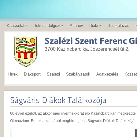
Kapcsolatok
Iskolai dolgozók
A tanév
Diákok
Beiskolázás
English
3700 Kazincbarcika, Jószerencsét út 2.
Hírek
Diáksport
Szalézi
Szabályzatok
Adatkezelés
Közzété
60 évvel ezelőtt, az akkor még gyermekkorát élő Kazincbarcikán megkezdt
Gimnázium. Ennek alkalmából meghirdetjük a Ságváris Diákok Találkozóját. 