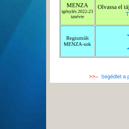
MENZA
Olvassa el t
igénylés
2022-23
T
tanévre
Regisztrált
MENZA-sok
>>–
Segédlet a 