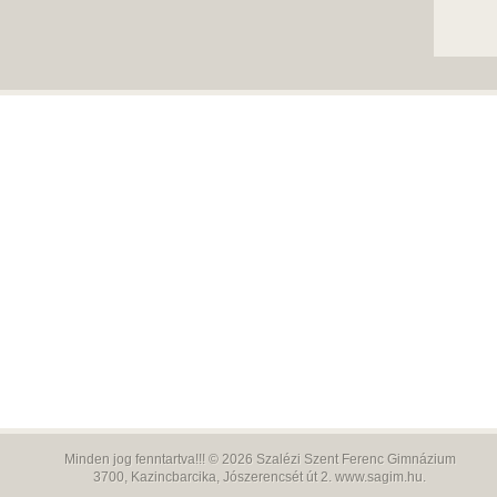
Minden jog fenntartva!!! © 2026
Szalézi Szent Ferenc Gimnázium
3700,
Kazincbarcika, Jószerencsét út 2.
www.sagim.hu
.