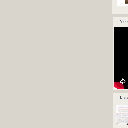
Vide
Közk