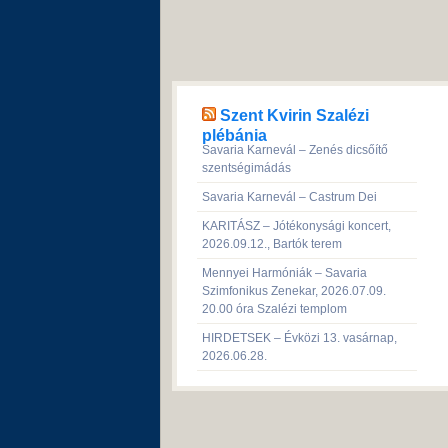
Szent Kvirin Szalézi
plébánia
Savaria Karnevál – Zenés dicsőítő
szentségimádás
Savaria Karnevál – Castrum Dei
KARITÁSZ – Jótékonysági koncert,
2026.09.12., Bartók terem
Mennyei Harmóniák – Savaria
Szimfonikus Zenekar, 2026.07.09.
20.00 óra Szalézi templom
HIRDETSEK – Évközi 13. vasárnap,
2026.06.28.