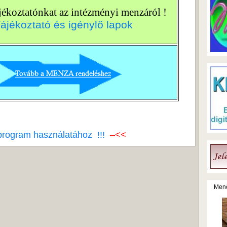
ájékoztatónkat az intézményi menzáról !
ájékoztató és igénylő lapok
program használatához !!!
–<<
Menő