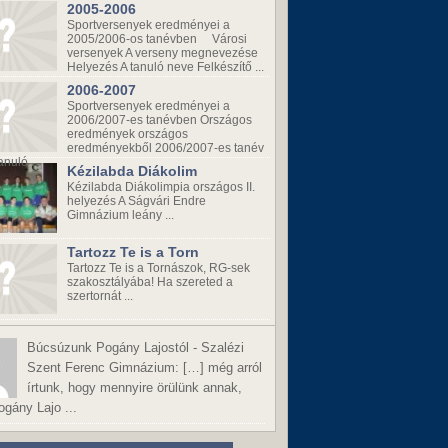
2005-2006
Sportversenyek eredményei a
2005/2006-os tanévben Városi
versenyek A verseny megnevezése
Helyezés A tanuló neve Felkészítő ...
2006-2007
Sportversenyek eredményei a
2006/2007-es tanévben Országos
eredmények országos
eredményekből 2006/2007-es tanév
anuló ...
Kézilabda Diákolim
Kézilabda Diákolimpia országos II.
helyezés A Ságvári Endre
Gimnázium leány ...
Tartozz Te is a Torn
Tartozz Te is a Tornászok, RG-sek
szakosztályába! Ha szereted a
szertornát ...
Búcsúzunk Pogány Lajostól - Szalézi
Szent Ferenc Gimnázium:
[…] még arról
írtunk, hogy mennyire örülünk annak,
gány Lajo ...