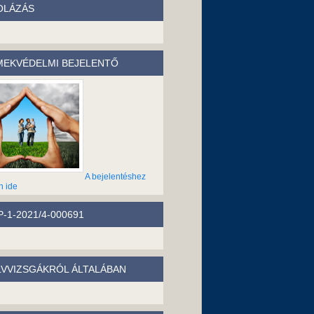
OLÁZÁS
EKVÉDELMI BEJELENTŐ
A bejelentéshez
n ide
-1-2021/4-000691
LVVIZSGÁKRÓL ÁLTALÁBAN