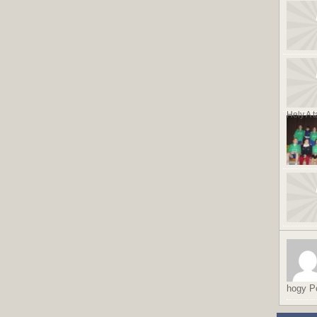
Hely A t
hogy Po