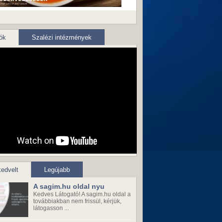
ók
Szalézi intézmények
edvelt
Legújabb
A sagim.hu oldal nyu
Kedves Látogató! A sagim.hu oldal a
továbbiakban nem frissül, kérjük,
látogasson ...