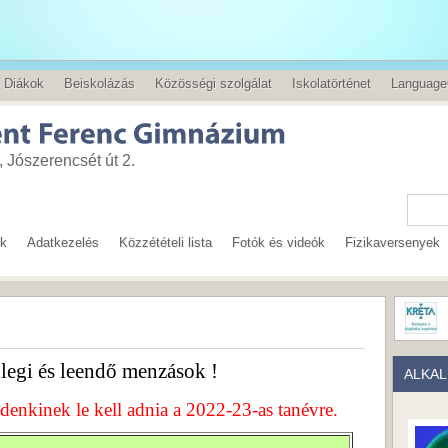
Diákok
Beiskolázás
Közösségi szolgálat
Iskolatörténet
Language
 Jószerencsét út 2.
ok
Adatkezelés
Közzétételi lista
Fotók és videók
Fizikaversenyek
enlegi és leendő menzások !
ALKA
nkinek le kell adnia a 2022-23-as tanévre.