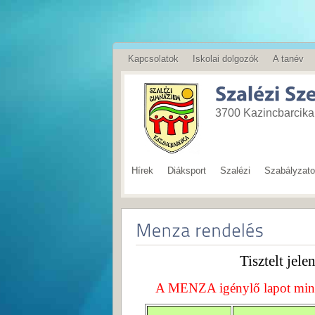
Kapcsolatok
Iskolai dolgozók
A tanév
English
3700 Kazincbarcika,
Hírek
Diáksport
Szalézi
Szabályzat
Tisztelt jel
A MENZA igénylő lapot minde