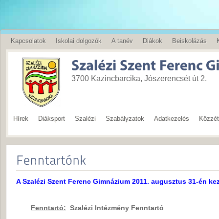
Kapcsolatok
Iskolai dolgozók
A tanév
Diákok
Beiskolázás
English
3700 Kazincbarcika, Jószerencsét út 2.
Hírek
Diáksport
Szalézi
Szabályzatok
Adatkezelés
Közzété
A Szalézi Szent Ferenc Gimnázium 2011. augusztus 31-én k
Fenntartó:
Szalézi Intézmény Fenntartó