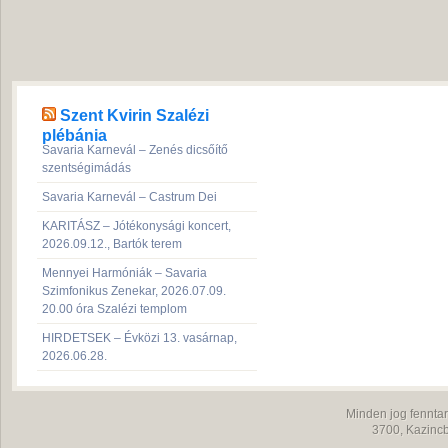
Szent Kvirin Szalézi
plébánia
Savaria Karnevál – Zenés dicsőítő
szentségimádás
Savaria Karnevál – Castrum Dei
KARITÁSZ – Jótékonysági koncert,
2026.09.12., Bartók terem
Mennyei Harmóniák – Savaria
Szimfonikus Zenekar, 2026.07.09.
20.00 óra Szalézi templom
HIRDETSEK – Évközi 13. vasárnap,
2026.06.28.
Minden jog fenntar
3700,
Kazincb