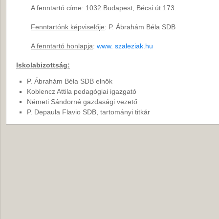
A fenntartó címe
: 1032 Budapest, Bécsi út 173.
Fenntartónk képviselője
: P. Ábrahám Béla SDB
A fenntartó honlapja
:
www. szaleziak.hu
Iskolabizottság:
P. Ábrahám Béla SDB elnök
Koblencz Attila pedagógiai igazgató
Németi Sándorné gazdasági vezető
P. Depaula Flavio SDB, tartományi titkár