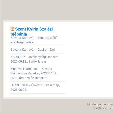
Szent Kvirin Szalézi
plébánia
Savaria Karnevál – Zenés dicsőítő
szentségimádás
Savaria Karnevál – Castrum Dei
KARITÁSZ – Jótékonysági koncert,
2026.09.12., Bartók terem
Mennyei Harmóniák – Savaria
Szimfonikus Zenekar, 2026.07.09.
20.00 óra Szalézi templom
HIRDETSEK – Évközi 13. vasárnap,
2026.06.28.
Minden jog fenntar
3700,
Kazincb