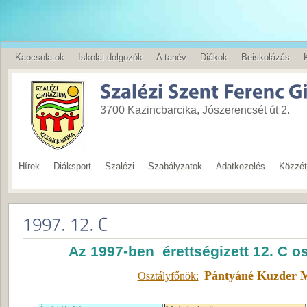
Kapcsolatok
Iskolai dolgozók
A tanév
Diákok
Beiskolázás
English
3700 Kazincbarcika, Jószerencsét út 2.
Hírek
Diáksport
Szalézi
Szabályzatok
Adatkezelés
Közzété
Az 1997-ben érettségizett 12. C o
Pántyáné Kuzder 
Osztályfőnök: