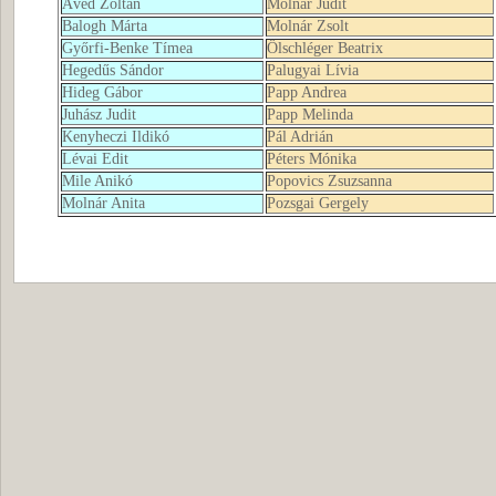
Ávéd Zoltán
Molnár Judit
Balogh Márta
Molnár Zsolt
Győrfi-Benke Tímea
Ölschléger Beatrix
Hegedűs Sándor
Palugyai Lívia
Hideg Gábor
Papp Andrea
Juhász Judit
Papp Melinda
Kenyheczi Ildikó
Pál Adrián
Lévai Edit
Péters Mónika
Mile Anikó
Popovics Zsuzsanna
Molnár Anita
Pozsgai Gergely