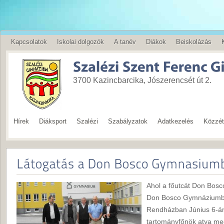
Kapcsolatok
Iskolai dolgozók
A tanév
Diákok
Beiskolázás
English
3700 Kazincbarcika, Jószerencsét út 2.
Hírek
Diáksport
Szalézi
Szabályzatok
Adatkezelés
Közzété
Ahol a főutcát Don Bosc
Don Bosco Gymnáziumba
Rendházban Június 6-án
tartományfőnök atya meg