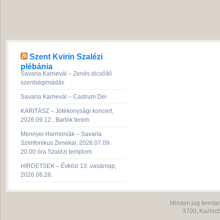
Szent Kvirin Szalézi
plébánia
Savaria Karnevál – Zenés dicsőítő
szentségimádás
Savaria Karnevál – Castrum Dei
KARITÁSZ – Jótékonysági koncert,
2026.09.12., Bartók terem
Mennyei Harmóniák – Savaria
Szimfonikus Zenekar, 2026.07.09.
20.00 óra Szalézi templom
HIRDETSEK – Évközi 13. vasárnap,
2026.06.28.
Minden jog fenntar
3700,
Kazincb