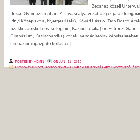
Bécshez közeli Unterwal
Bosco Gymnáziumában. A Havasi atya vezette igazgatói delegáció
Irinyi Középiskola, Nyergesújfalu), Kővári László (Don Bosco Által
Szakközépiskola és Kollégium, Kazincbarcika) és Petróczi Gábor 
Gimnázium, Kazincbarcika) voltak. Vendéglátóink képviseletében 
gimnáziumi igazgató kollégák […]
POSTED BY ADMIN
ON JÚN - 11 - 2012
LÁTOGATÁS A DON BOSCO GYMNASIUMBAN BEJEGYZÉSHEZ
A HOZZÁSZÓLÁSO