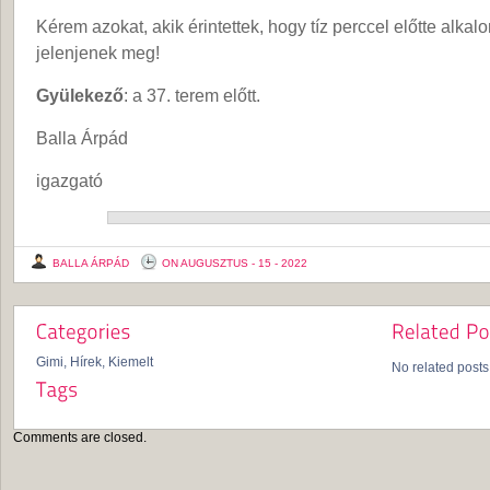
Kérem azokat, akik érintettek, hogy tíz perccel előtte alkal
jelenjenek meg!
Gyülekező
: a 37. terem előtt.
Balla Árpád
igazgató
BALLA ÁRPÁD
ON AUGUSZTUS - 15 - 2022
Gimi
,
Hírek
,
Kiemelt
No related posts
Comments are closed.