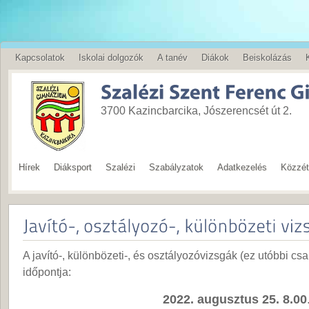
Kapcsolatok
Iskolai dolgozók
A tanév
Diákok
Beiskolázás
English
3700 Kazincbarcika, Jószerencsét út 2.
Hírek
Diáksport
Szalézi
Szabályzatok
Adatkezelés
Közzété
A javító-, különbözeti-, és osztályozóvizsgák (ez utóbbi c
időpontja:
2022. augusztus 25. 8.00