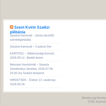
Szent Kvirin Szalézi
plébánia
Savaria Karnevál – Zenés dicsőítő
szentségimádás
Savaria Karnevál – Castrum Dei
KARITÁSZ – Jótékonysági koncert,
2026.09.12., Bartók terem
Mennyei Harmóniák – Savaria
Szimfonikus Zenekar, 2026.07.09.
20.00 óra Szalézi templom
HIRDETSEK – Évközi 13. vasárnap,
2026.06.28.
Minden jog fenntar
3700,
Kazincb