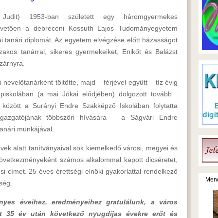
udit) 1953-ban született egy háromgyermekes
követően a debreceni Kossuth Lajos Tudományegyetem
ai tanári diplomát. Az egyetem elvégzése előtt házasságot
zakos tanárral, sikeres gyermekeiket, Enikőt és Balázst
zárnyra.
 nevelőtanárként töltötte, majd – férjével együtt – tíz évig
piskolában (a mai Jókai elődjében) dolgozott tovább
 között a Surányi Endre Szakképző Iskolában folytatta
gazgatójának többszöri hívására – a Ságvári Endre
tanári munkájával.
ek alatt tanítványaival sok kiemelkedő városi, megyei és
övetkezményeként számos alkalommal kapott dicséretet,
 címet. 25 éves érettségi elnöki gyakorlattal rendelkező
Menő
ség.
nyes éveihez, eredményeihez gratulálunk, a város
ött 35 év után következő nyugdíjas évekre erőt és