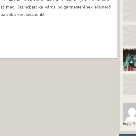
most meg Kazincbarcika város polgármesterének elismerő
oz sok sikert kívánunk!
Hely A t
hogy Po