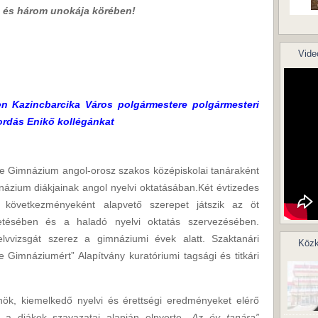
 és három unokája körében!
Vide
 Kazincbarcika Város polgármestere polgármesteri
ordás Enikő kollégánkat
e Gimnázium angol-orosz szakos középiskolai tanáraként
ázium diákjainak angol nyelvi oktatásában.Két évtizedes
következményeként alapvető szerepet játszik az öt
zetésében és a haladó nyelvi oktatás szervezésében.
elvvizsgát szerez a gimnáziumi évek alatt. Szaktanári
Közk
e Gimnáziumért” Alapítvány kuratóriumi tagsági és titkári
nök, kiemelkedő nyelvi és érettségi eredményeket elérő
 a diákok szavazatai alapján elnyerte
„Az év tanára”