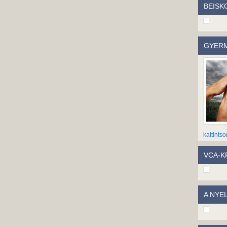
BEISK
GYERM
kattintso
VCA-KP
A NYE