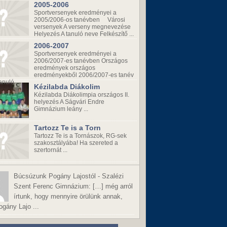
2005-2006
Sportversenyek eredményei a
2005/2006-os tanévben Városi
versenyek A verseny megnevezése
Helyezés A tanuló neve Felkészítő ...
2006-2007
Sportversenyek eredményei a
2006/2007-es tanévben Országos
eredmények országos
eredményekből 2006/2007-es tanév
anuló ...
Kézilabda Diákolim
Kézilabda Diákolimpia országos II.
helyezés A Ságvári Endre
Gimnázium leány ...
Tartozz Te is a Torn
Tartozz Te is a Tornászok, RG-sek
szakosztályába! Ha szereted a
szertornát ...
Búcsúzunk Pogány Lajostól - Szalézi
Szent Ferenc Gimnázium:
[…] még arról
írtunk, hogy mennyire örülünk annak,
gány Lajo ...