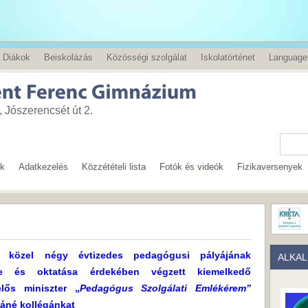
Diákok
Beiskolázás
Közösségi szolgálat
Iskolatörténet
Language
 Jószerencsét út 2.
ok
Adatkezelés
Közzétételi lista
Fotók és videók
Fizikaversenyek
 közel négy évtizedes pedagógusi pályájának
ALKA
se és oktatása érdekében végzett kiemelkedő
elős miniszter „
Pedagógus Szolgálati Emlékérem”
láné kollégánkat