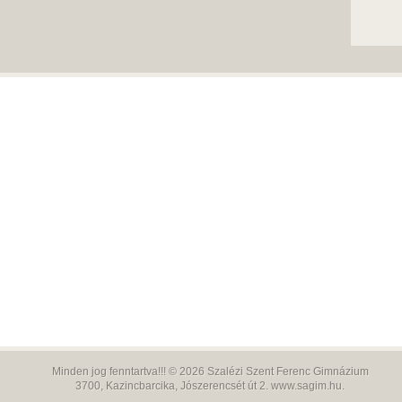
Minden jog fenntartva!!! © 2026
Szalézi Szent Ferenc Gimnázium
3700,
Kazincbarcika, Jószerencsét út 2.
www.sagim.hu
.