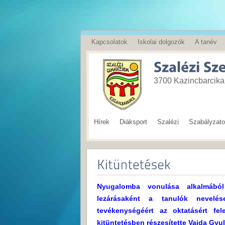
Kapcsolatok
Iskolai dolgozók
A tanév
English
3700 Kazincbarcika,
Hírek
Diáksport
Szalézi
Szabályzat
Nyugalomba vonulása alkalmából
lezárásaként a tanulók nevelé
tevékenységéért az oktatásért fel
kitüntetésben részesítette Vajda Gyu