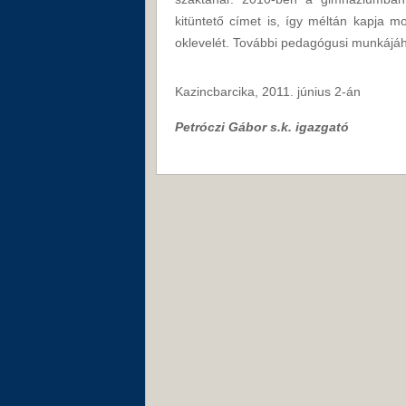
kitüntető címet is, így méltán kapja 
oklevelét. További pedagógusi munkájáh
Kazincbarcika, 2011. június 2-án
Petróczi Gábor s.k. igazgató