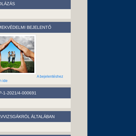
OLÁZÁS
EKVÉDELMI BEJELENTŐ
A bejelentéshez
n ide
-1-2021/4-000691
LVVIZSGÁKRÓL ÁLTALÁBAN