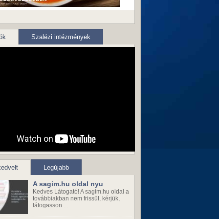
ók
Szalézi intézmények
edvelt
Legújabb
A sagim.hu oldal nyu
Kedves Látogató! A sagim.hu oldal a
továbbiakban nem frissül, kérjük,
látogasson ...