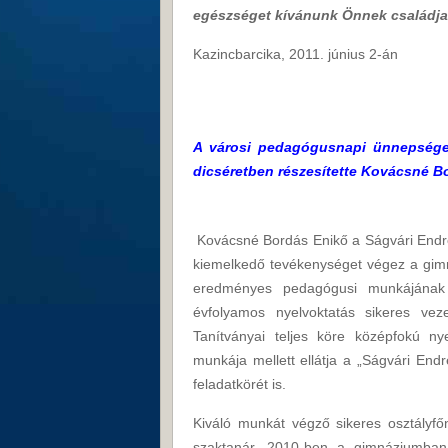
egészséget kívánunk Önnek családja
Kazincbarcika, 2011. június 2-án
A városi pedagógusnapi ünnepségen
dicséretben részesítette Kovácsné B
Kovácsné Bordás Enikő
a Ságvári Endr
kiemelkedő tevékenységet végez a gimn
eredményes pedagógusi munkájának 
évfolyamos nyelvoktatás sikeres ve
Tanítványai teljes köre középfokú ny
munkája mellett ellátja a „Ságvári Endr
feladatkörét is.
Kiváló munkát végző sikeres osztályfő
szaktanár. 2010-ben a gimnáziumban