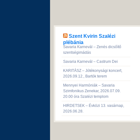
Szent Kvirin Szalézi
plébánia
Savaria Karnevál – Zenés dicsőítő
szentségimádás
Savaria Karnevál – Castrum Dei
KARITÁSZ – Jótékonysági koncert,
2026.09.12., Bartók terem
Mennyei Harmóniák – Savaria
Szimfonikus Zenekar, 2026.07.09.
20.00 óra Szalézi templom
HIRDETSEK – Évközi 13. vasárnap,
2026.06.28.