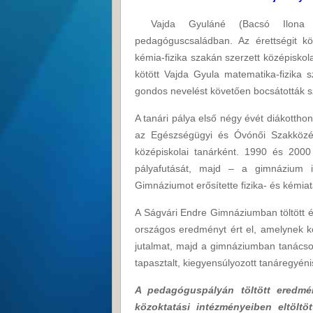
Vajda Gyuláné (Bacsó Ilona J
pedagóguscsaládban. Az érettségit 
kémia-fizika szakán szerzett középiskol
kötött Vajda Gyula matematika-fizika s
gondos nevelést követően bocsátották s
A tanári pálya első négy évét diákotthoni
az Egészségügyi és Óvónői Szakközé
középiskolai tanárként. 1990 és 2000
pályafutását, majd – a gimnázium i
Gimnáziumot erősítette fizika- és kémia
A Ságvári Endre Gimnáziumban töltött év
országos eredményt ért el, amelynek k
jutalmat, majd a gimnáziumban tanácsosi
tapasztalt, kiegyensúlyozott tanáregyéni
A pedagóguspályán töltött eredmé
közoktatási intézményeiben eltölt