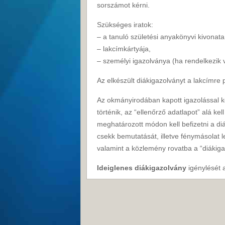
sorszámot kérni.
Szükséges iratok:
– a tanuló születési anyakönyvi kivonata
– lakcímkártyája,
– személyi igazolványa (ha rendelkezik v
Az elkészült diákigazolványt a lakcímre
Az okmányirodában kapott igazolással ke
történik, az “ellenőrző adatlapot” alá kel
meghatározott módon kell befizetni a diá
csekk bemutatását, illetve fénymásolat le
valamint a közlemény rovatba a “diákigaz
Ideiglenes diákigazolvány
igénylését a