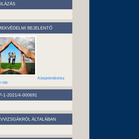
OLÁZÁS
EKVÉDELMI BEJELENTŐ
A bejelentéshez
n ide
-1-2021/4-000691
LVVIZSGÁKRÓL ÁLTALÁBAN