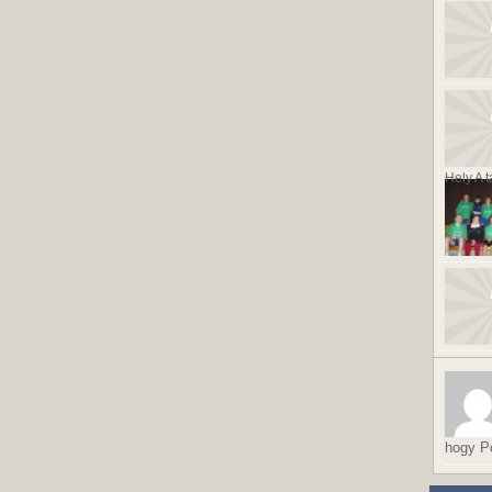
Hely A t
hogy Po