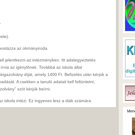
,
ele).
 postázza az okmányiroda.
ll jelentkezni az intézményben. Itt adategyeztetés
l írnia az igénylőnek. Továbbá az iskola által
kigazolvány díját, amely 1400 Ft. Befizetés után kérjük a
adását. A csekken a tanuló adatait kell feltüntetni,
olvány” szót kérjük beírni.
z iskola intézi. Ez ingyenes lesz a diák számára.
Menő