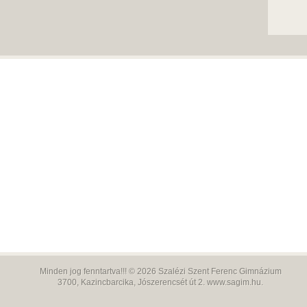
Minden jog fenntartva!!! © 2026
Szalézi Szent Ferenc Gimnázium
3700,
Kazincbarcika, Jószerencsét út 2.
www.sagim.hu
.