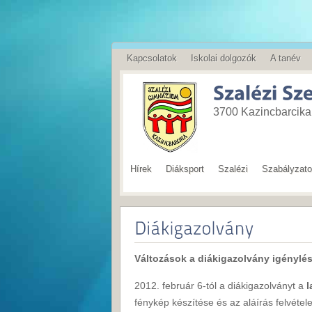
Kapcsolatok
Iskolai dolgozók
A tanév
English
3700 Kazincbarcika,
Hírek
Diáksport
Szalézi
Szabályzat
Változások a diákigazolvány igénylé
2012. február 6-tól a diákigazolványt a
l
fénykép készítése és az aláírás felvétele 