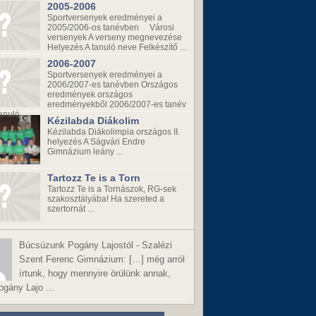
2005-2006
Sportversenyek eredményei a
2005/2006-os tanévben Városi
versenyek A verseny megnevezése
Helyezés A tanuló neve Felkészítő ...
2006-2007
Sportversenyek eredményei a
2006/2007-es tanévben Országos
eredmények országos
eredményekből 2006/2007-es tanév
anuló ...
Kézilabda Diákolim
Kézilabda Diákolimpia országos II.
helyezés A Ságvári Endre
Gimnázium leány ...
Tartozz Te is a Torn
Tartozz Te is a Tornászok, RG-sek
szakosztályába! Ha szereted a
szertornát ...
Búcsúzunk Pogány Lajostól - Szalézi
Szent Ferenc Gimnázium:
[…] még arról
írtunk, hogy mennyire örülünk annak,
gány Lajo ...