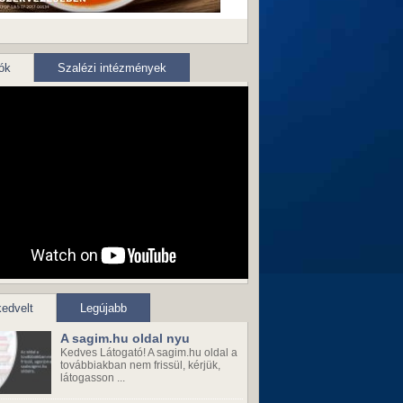
ók
Szalézi intézmények
edvelt
Legújabb
A sagim.hu oldal nyu
Kedves Látogató! A sagim.hu oldal a
továbbiakban nem frissül, kérjük,
látogasson ...