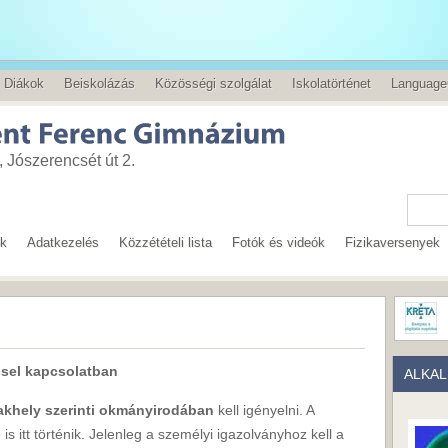
Diákok
Beiskolázás
Közösségi szolgálat
Iskolatörténet
Language
 Jószerencsét út 2.
ok
Adatkezelés
Közzétételi lista
Fotók és videók
Fizikaversenyek
ssel kapcsolatban
ALKA
akhely szerinti okmányirodában
kell igényelni. A
is itt történik. Jelenleg a személyi igazolványhoz kell a