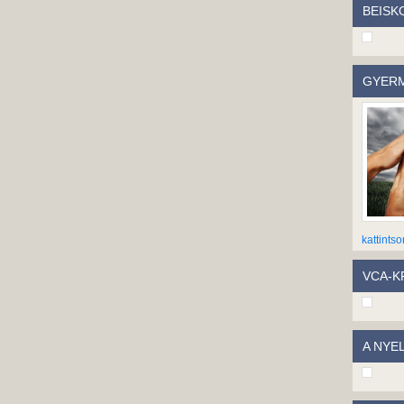
BEISK
GYERM
kattintso
VCA-KP
A NYE