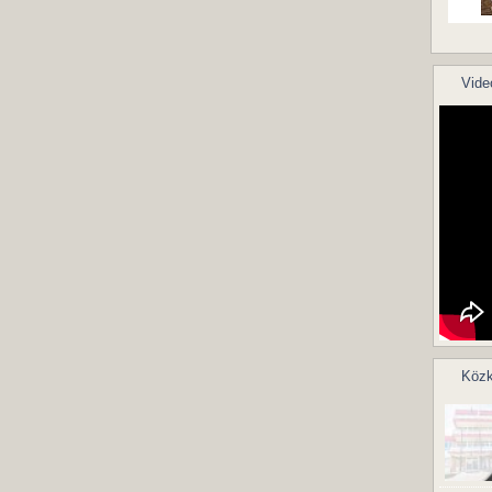
Vide
Közk