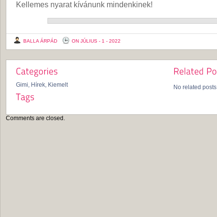
Kellemes nyarat kívánunk mindenkinek!
BALLA ÁRPÁD
ON JÚLIUS - 1 - 2022
Gimi
,
Hírek
,
Kiemelt
No related posts
Comments are closed.