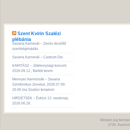
Szent Kvirin Szalézi
plébánia
Savaria Karnevál – Zenés dicsőítő
szentségimádás
Savaria Karnevál – Castrum Dei
KARITÁSZ – Jótékonysági koncert,
2026.09.12., Bartók terem
Mennyei Harmóniák – Savaria
Szimfonikus Zenekar, 2026.07.09.
20.00 óra Szalézi templom
HIRDETSEK – Évközi 13. vasárnap,
2026.06.28.
Minden jog fenntar
3700,
Kazincb