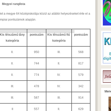
Megyei ranglista
t a megye 64 középiskolája közül az alábbi helyezéseket érte el a
impiai pontszámok alapján.
Kis létszámú lány
pontszám
Kis létszámú fiú
pontszám
kategória
kategória
II.
950
III.
568
II.
744
II.
817
II.
774
IV.
579
III.
478
IV.
342
Menő
III.
587
III.
914
II
557
II.
629