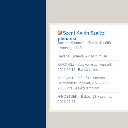
Szent Kvirin Szalézi
plébánia
Savaria Karnevál – Zenés dicsőítő
szentségimádás
Savaria Karnevál – Castrum Dei
KARITÁSZ – Jótékonysági koncert,
2026.09.12., Bartók terem
Mennyei Harmóniák – Savaria
Szimfonikus Zenekar, 2026.07.09.
20.00 óra Szalézi templom
HIRDETSEK – Évközi 13. vasárnap,
2026.06.28.