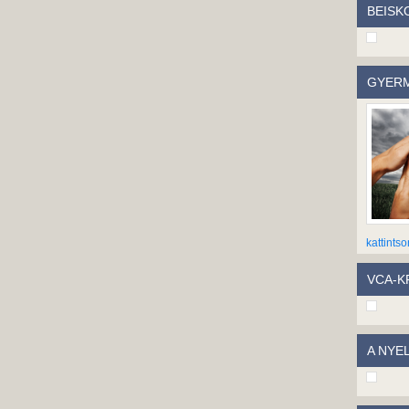
BEISK
GYERM
kattintso
VCA-KP
A NYE