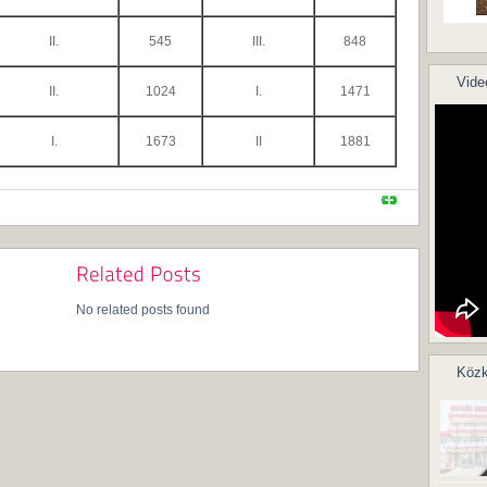
II.
545
III.
848
Vide
II.
1024
I.
1471
I.
1673
II
1881
No related posts found
Közk