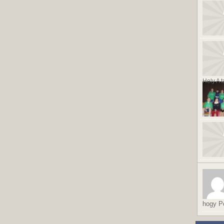
Hely A t
hogy Po