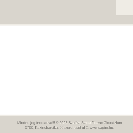
Minden jog fenntartva!!! © 2026
Szalézi Szent Ferenc Gimnázium
3700,
Kazincbarcika, Jószerencsét út 2.
www.sagim.hu
.