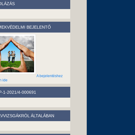
OLÁZÁS
EKVÉDELMI BEJELENTŐ
A bejelentéshez
n ide
-1-2021/4-000691
LVVIZSGÁKRÓL ÁLTALÁBAN