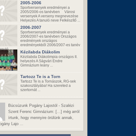
2005-2006
Sportversenyek eredményei a
2005/2006-os tanévben Városi
versenyek A verseny megnevezése
Helyezés A tanuló neve Felkészítő ...
2006-2007
Sportversenyek eredményei a
2006/2007-es tanévben Országos
eredmények országos
eredményekből 2006/2007-es tanév
anuló ...
Kézilabda Diákolim
Kézilabda Diákolimpia országos II.
helyezés A Ságvári Endre
Gimnázium leány ...
Tartozz Te is a Torn
Tartozz Te is a Tornászok, RG-sek
szakosztályába! Ha szereted a
szertornát ...
Búcsúzunk Pogány Lajostól - Szalézi
Szent Ferenc Gimnázium:
[…] még arról
írtunk, hogy mennyire örülünk annak,
gány Lajo ...