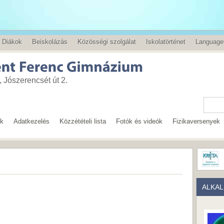
Diákok
Beiskolázás
Közösségi szolgálat
Iskolatörténet
Language
 Jószerencsét út 2.
ok
Adatkezelés
Közzétételi lista
Fotók és videók
Fizikaversenyek
ALKA