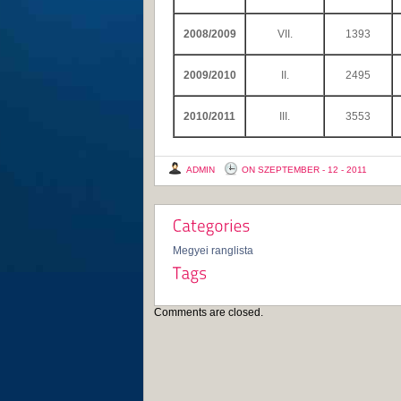
2008/2009
VII.
1393
2009/2010
II.
2495
2010/2011
III.
3553
ADMIN
ON SZEPTEMBER - 12 - 2011
Megyei ranglista
Comments are closed.