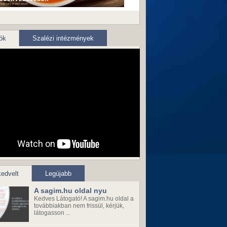
ók
Szalézi intézmények
edvelt
Legújabb
A sagim.hu oldal nyu
Kedves Látogató! A sagim.hu oldal a
továbbiakban nem frissül, kérjük,
látogasson ...