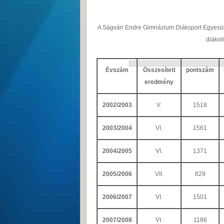
A Ságvári Endre Gimnázium Diáksport Egyesüle
diákol
Évszám
Összesített
pontszám
eredmény
2002/2003
V.
1518
2003/2004
VI.
1561
2004/2005
VI.
1371
2005/2006
VII.
829
2006/2007
VI.
1501
2007/2008
VI.
1186