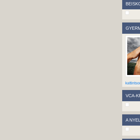
BEISK
GYERM
kattintso
VCA-KP
A NYE