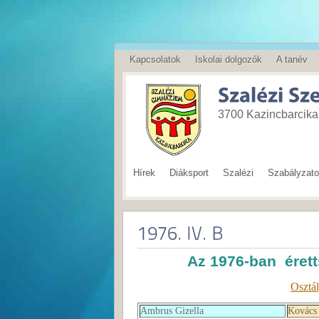
Kapcsolatok
Iskolai dolgozók
A tanév
English
3700 Kazincbarcika,
Hírek
Diáksport
Szalézi
Szabályzat
Az 1976-ban éretts
Osztá
Ambrus Gizella
Kovács