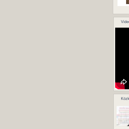
Vide
Közk