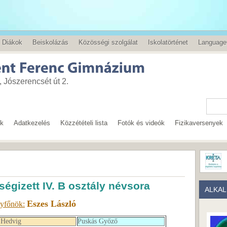
Diákok
Beiskolázás
Közösségi szolgálat
Iskolatörténet
Language
 Jószerencsét út 2.
ok
Adatkezelés
Közzétételi lista
Fotók és videók
Fizikaversenyek
égizett IV. B osztály névsora
ALKA
Eszes László
lyfőnök:
 Hedvig
Puskás Győző