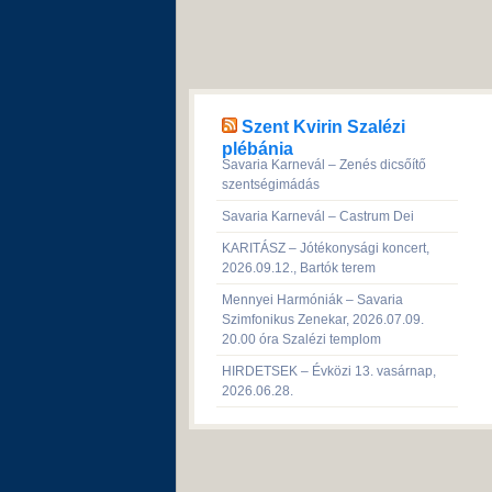
Szent Kvirin Szalézi
plébánia
Savaria Karnevál – Zenés dicsőítő
szentségimádás
Savaria Karnevál – Castrum Dei
KARITÁSZ – Jótékonysági koncert,
2026.09.12., Bartók terem
Mennyei Harmóniák – Savaria
Szimfonikus Zenekar, 2026.07.09.
20.00 óra Szalézi templom
HIRDETSEK – Évközi 13. vasárnap,
2026.06.28.