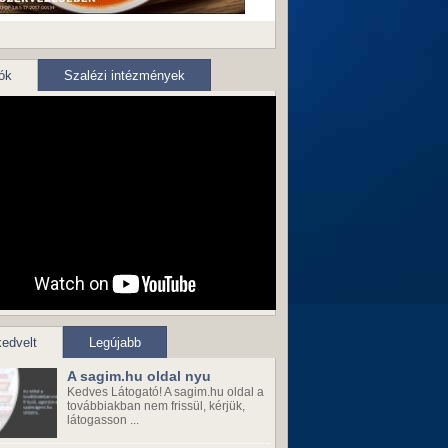
ók
Szalézi intézmények
edvelt
Legújabb
A sagim.hu oldal nyu
Kedves Látogató! A sagim.hu oldal a
továbbiakban nem frissül, kérjük,
látogasson ...