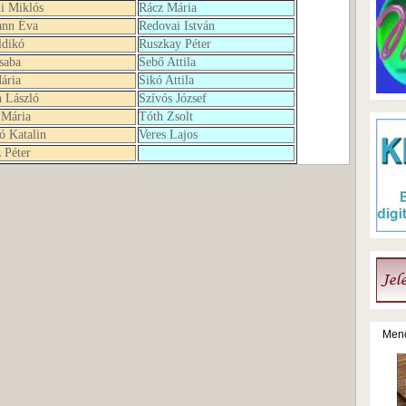
i Miklós
Rácz Mária
nn Éva
Redovai István
ldikó
Ruszkay Péter
saba
Sebő Attila
ária
Sikó Attila
 László
Szívós József
 Mária
Tóth Zsolt
ó Katalin
Veres Lajos
 Péter
Menő