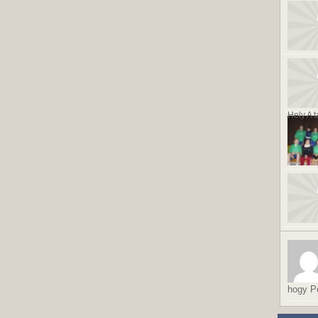
Hely A t
hogy Po