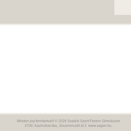
Minden jog fenntartva!!! © 2026
Szalézi Szent Ferenc Gimnázium
3700,
Kazincbarcika, Jószerencsét út 2.
www.sagim.hu
.