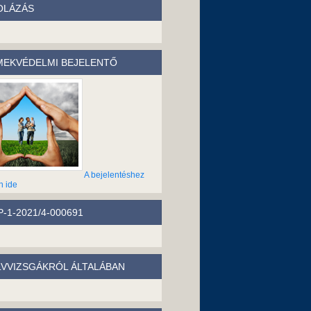
OLÁZÁS
EKVÉDELMI BEJELENTŐ
A bejelentéshez
n ide
-1-2021/4-000691
LVVIZSGÁKRÓL ÁLTALÁBAN