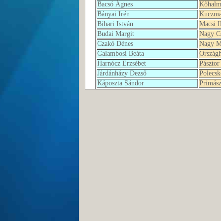
Bacsó Ágnes
Kőhalm
Bányai Irén
Kuczma
Bihari István
Macsi I
Budai Margit
Nagy C
Czakó Dénes
Nagy M
Galambosi Beáta
Országh
Harnócz Erzsébet
Pásztor
Járdánházy Dezső
Polecsk
Káposzta Sándor
Primász