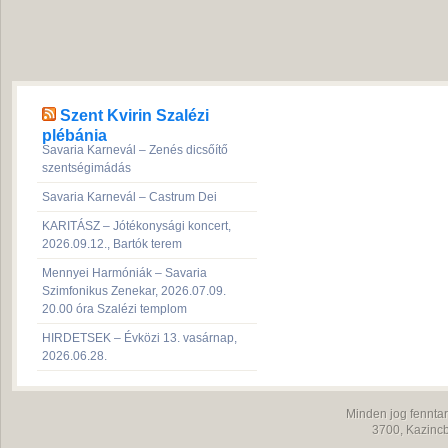
Szent Kvirin Szalézi
plébánia
Savaria Karnevál – Zenés dicsőítő
szentségimádás
Savaria Karnevál – Castrum Dei
KARITÁSZ – Jótékonysági koncert,
2026.09.12., Bartók terem
Mennyei Harmóniák – Savaria
Szimfonikus Zenekar, 2026.07.09.
20.00 óra Szalézi templom
HIRDETSEK – Évközi 13. vasárnap,
2026.06.28.
Minden jog fenntar
3700,
Kazincb