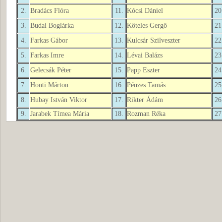
2.
Bradács Flóra
11.
Kócsi Dániel
20
3.
Budai Boglárka
12.
Köteles Gergő
21
4.
Farkas Gábor
13.
Kulcsár Szilveszter
22
5.
Farkas Imre
14.
Lévai Balázs
23
6.
Gelecsák Péter
15.
Papp Eszter
24
7.
Honti Márton
16.
Pénzes Tamás
25
8.
Hubay István Viktor
17.
Rikter Ádám
26
9.
Jarabek Tímea Mária
18.
Rozman Réka
27