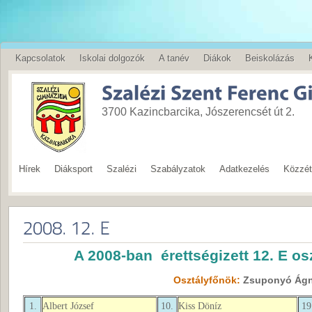
Kapcsolatok
Iskolai dolgozók
A tanév
Diákok
Beiskolázás
English
3700 Kazincbarcika, Jószerencsét út 2.
Hírek
Diáksport
Szalézi
Szabályzatok
Adatkezelés
Közzété
A 2008-ban érettségizett 12. E os
Osztályfőnök:
Zsuponyó Ág
1.
Albert József
10.
Kiss Döníz
19